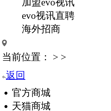
加盟evo视讯
evo视讯直聘
海外招商
当前位置：
>
>
返回
官方商城
天猫商城