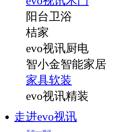
evo视讯木门
阳台卫浴
桔家
evo视讯厨电
智小金智能家居
家具软装
evo视讯精装
走进evo视讯