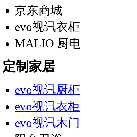
京东商城
evo视讯衣柜
MALIO 厨电
定制家居
evo视讯厨柜
evo视讯衣柜
evo视讯木门