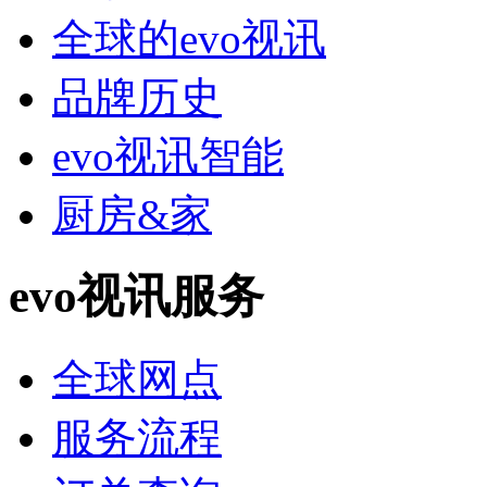
全球的evo视讯
品牌历史
evo视讯智能
厨房&家
evo视讯服务
全球网点
服务流程