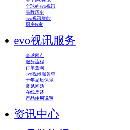
关于evo视讯
全球的evo视讯
品牌历史
evo视讯智能
厨房&家
evo视讯服务
全球网点
服务流程
订单查询
evo视讯服务季
十年品质保障
常见问题
在线反馈
产品使用说明
资讯中心